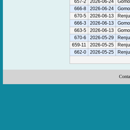
657-2
2026-06-24
Gomok
666-8
2026-06-24
Gomok
670-5
2026-06-13
Renju
666-3
2026-06-13
Gomok
663-5
2026-06-13
Gomok
670-6
2026-05-29
Renju
659-11
2026-05-25
Renju
662-0
2026-05-25
Renju
Conta