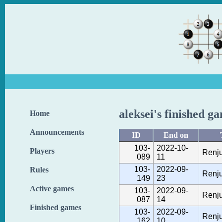
aleksei's finished g
Home
Announcements
ID
End on
103-
2022-10-
Players
Renju
089
11
103-
2022-09-
Rules
Renju
149
23
Active games
103-
2022-09-
Renju
087
14
Finished games
103-
2022-09-
Renju
162
10