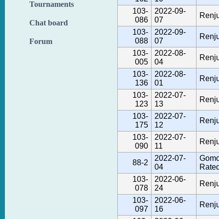
Tournaments
103-
2022-09-
Renju
086
07
Chat board
103-
2022-09-
Renju
088
07
Forum
103-
2022-08-
Renju
005
04
103-
2022-08-
Renju
136
01
103-
2022-07-
Renju
123
13
103-
2022-07-
Renju
175
12
103-
2022-07-
Renju
090
11
2022-07-
Gomo
88-2
04
Rate
103-
2022-06-
Renju
078
24
103-
2022-06-
Renju
097
16