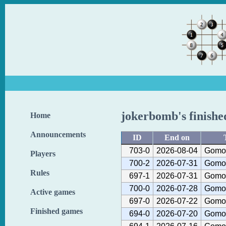
jokerbomb's finish
Home
Announcements
ID
End on
703-0
2026-08-04
Gomok
Players
700-2
2026-07-31
Gomok
Rules
697-1
2026-07-31
Gomok
700-0
2026-07-28
Gomok
Active games
697-0
2026-07-22
Gomok
Finished games
694-0
2026-07-20
Gomok